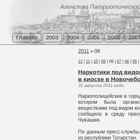
Агенство Патриотической
Главная
2003
2004
2005
2006
200
2011
»
08
12
|
11
|
10
|
09
|
08
|
07
|
06
|
05
Наркотики под видо
в киоске в Новочеб
31 августа 2011 года
Наркополицейские в горо
котором была организ
веществами под видом ко
сообщила в среду прес
Чувашии.
По данным пресс-службы,
из республики Татарстан.