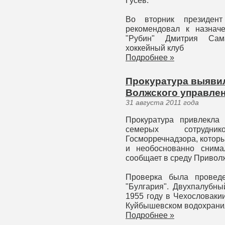
Гусев.
Во вторник президент
рекомендовал к назнач
"Рубин" Дмитрия Сама
хоккейный клуб
Подробнее »
Прокуратура выявил
Волжского управле
31 августа 2011 года
Прокуратура привлекла 
семерых сотрудни
Госморречнадзора, котор
и необоснованно снима
сообщает в среду Приволж
Проверка была проведе
"Булгария". Двухпалубны
1955 году в Чехословаки
Куйбышевском водохрани
Подробнее »