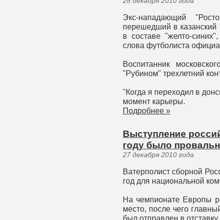
28 декабря 2010 года
Экс-нападающий "Рост
перешедший в казанский 
в составе "желто-синих"
слова футболиста официа
Воспитанник московског
"Рубином" трехлетний конт
"Когда я переходил в донс
момент карьеры.
Подробнее »
Выступление россий
году было провальн
27 декабря 2010 года
Ватерполист сборной Росс
год для национальной ко
На чемпионате Европы ро
место, после чего главн
был отправлен в отставку.