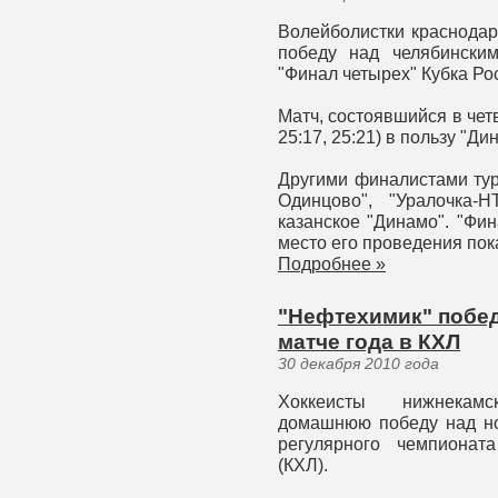
Волейболистки краснодар
победу над челябински
"Финал четырех" Кубка Ро
Матч, состоявшийся в четв
25:17, 25:21) в пользу "Ди
Другими финалистами тур
Одинцово", "Уралочка-
казанское "Динамо". "Фин
место его проведения пок
Подробнее »
"Нефтехимик" побед
матче года в КХЛ
30 декабря 2010 года
Хоккеисты нижнекам
домашнюю победу над но
регулярного чемпионат
(КХЛ).