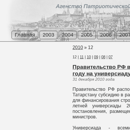
Агенство Патриотической
Главная
2003
2004
2005
2006
200
2010
»
12
12
|
11
|
10
|
09
|
08
|
07
Правительство РФ в
году на универсиаду
31 декабря 2010 года
Правительство РФ распо
Татарстану субсидию в р
для финансирования стро
летней универсиады 2
постановления, размеще
министров.
Универсиада - всеми