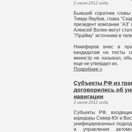
2 июля 2012 года
Бывший соратник главы
Тимур Якубов, глава "Ска
президент компании "А3"
Алексей Волин могут ста
"Прайму" источники в тел
Никифоров внес в пра
кандидатам на посты с
министр не называл, объ
еще не утвердил их.
Подробнее »
Субъекты РФ из тр
договорились об у
навигации
2 июля 2012 года
Субъекты РФ, входящи
коридоры Север-Юг и Вос
унифицированных подходо
и управления автом