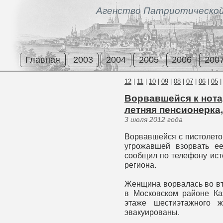
Агенство Патриотической
Главная
2003
2004
2005
2006
200
12
|
11
|
10
|
09
|
08
|
07
|
06
|
05
Ворвавшейся к нотар
летняя пенсионерка
3 июля 2012 года
Ворвавшейся с пистолето
угрожавшей взорвать ее
сообщил по телефону ист
региона.
Женщина ворвалась во вт
в Московском районе Ка
этаже шестиэтажного 
эвакуированы.