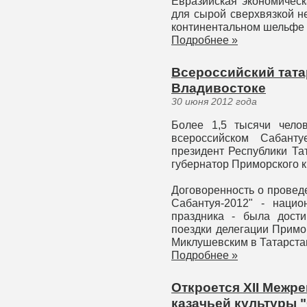
Евразийская экономическ
для сырой сверхвязкой н
континентальном шельфе
Подробнее »
Всероссийский тата
Владивостоке
30 июня 2012 года
Более 1,5 тысячи чело
всероссийском Сабант
президент Республики Та
губернатор Приморского 
Договоренность о провед
Сабантуя-2012" - нацио
праздника - была дост
поездки делегации Примо
Миклушевским в Татарста
Подробнее »
Откроется XII Межр
казачьей культуры 