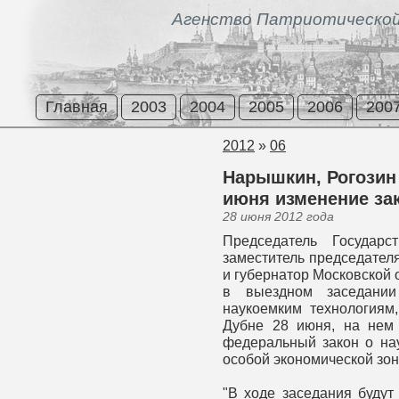
Агенство Патриотической
Главная
2003
2004
2005
2006
200
2012
»
06
Нарышкин, Рогозин 
июня изменение зак
28 июня 2012 года
Председатель Государ
заместитель председател
и губернатор Московской 
в выездном заседани
наукоемким технологиям,
Дубне 28 июня, на нем 
федеральный закон о нау
особой экономической зон
"В ходе заседания буду