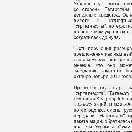
Украины в уставный капи
со стороны Татарстана
денежные средства. Одна
вместе с "Татнефть
"Укртатнафты", потерял к
по решениям украинских 
сократилась до нуля.
"Есть поручения разобра
предложения как нам выйт
словам Новака, конкретны
мнение, что оно може
заседанию комитета, ко
октябре-ноябре 2012 года
Правительству Татарста
"Укртатнафта", "Татнефти
компании Seagroup Interna
18,296% акций. В мае 200
по ее оценке, смены рук
передачи "Нафтогазу" 
пакета акций, обратилась
властям Украины. Сумма