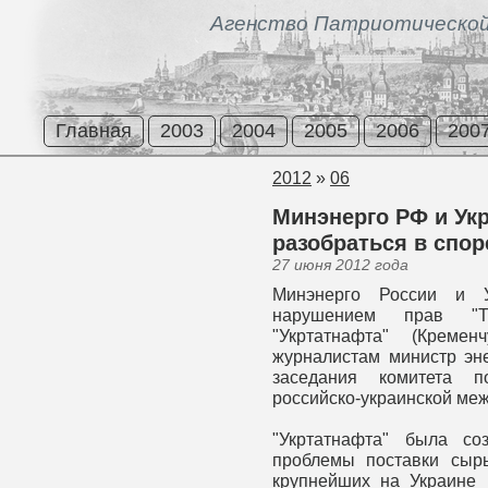
Агенство Патриотической
Главная
2003
2004
2005
2006
200
2012
»
06
Минэнерго РФ и Ук
разобраться в спор
27 июня 2012 года
Минэнерго России и У
нарушением прав "Т
"Укртатнафта" (Кремен
журналистам министр эн
заседания комитета по
российско-украинской меж
"Укртатнафта" была с
проблемы поставки сыр
крупнейших на Украине 