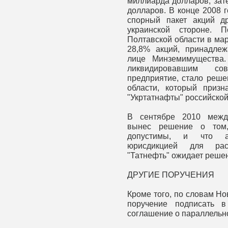
миллиарда долларов, зат
долларов. В конце 2008 
спорный пакет акций д
украинской стороне. 
Полтавской области в ма
28,8% акций, принадлеж
лице Минземимущества.
ликвидировавшим совм
предприятие, стало реше
области, который призн
"Укртатнафты" российской
В сентябре 2010 межд
вынес решение о том,
допустимы, и что а
юрисдикцией для рас
"Татнефть" ожидает решен
ДРУГИЕ ПОРУЧЕНИЯ
Кроме того, по словам Но
поручение подписать в
соглашение о параллельно