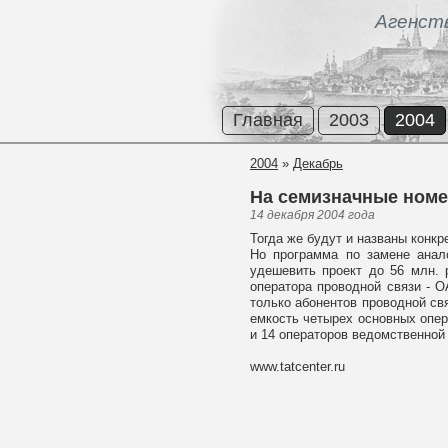
Агенст
Главная
2003
2004
2004
»
Декабрь
На семизначные номе
14 декабря 2004 года
Тогда же будут и названы конкр
Но программа по замене анал
удешевить проект до 56 млн. 
оператора проводной связи - 
только абонентов проводной св
емкость четырех основных опе
и 14 операторов ведомственной
www.tatcenter.ru