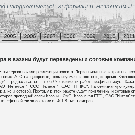
во Патриотической Информации. Независимый 
2005
2006
2007
2008
2009
2010
2011
ра в Казани будут переведены и сотовые компан
етные сроки начала реализации проекта. Первоначальные затраты на про
оговых АТС на цифровые, реализуемая в настоящее время Казанско
руб. Предполагается, что 60% стоимости работ профинансирует Казан
ОАО "ИнтелСет", ООО "Телесет", ОАО "ТНПКО". На семизначную нумер
язи, но и сотовой. Поэтому к этой работе будут привлечены и сотовые 
раторов проводной связи Казани - ОАО "Казанская ГТС", ОАО "ИнтелСе
 телефонной связи составляет 401,8 тыс. номеров.