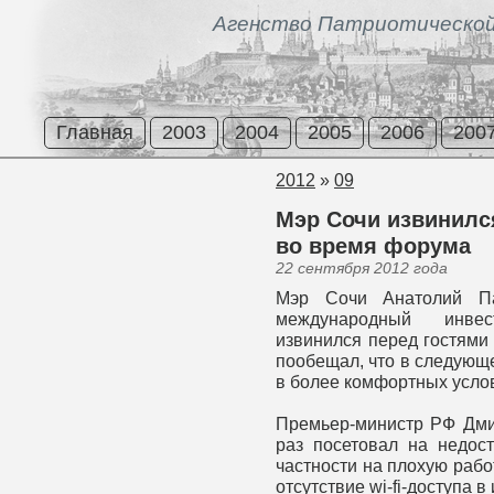
Агенство Патриотической
Главная
2003
2004
2005
2006
200
2012
»
09
Мэр Сочи извинился
во время форума
22 сентября 2012 года
Мэр Сочи Анатолий П
международный инве
извинился перед гостями 
пообещал, что в следующ
в более комфортных усло
Премьер-министр РФ Дми
раз посетовал на недост
частности на плохую рабо
отсутствие wi-fi-доступа в 