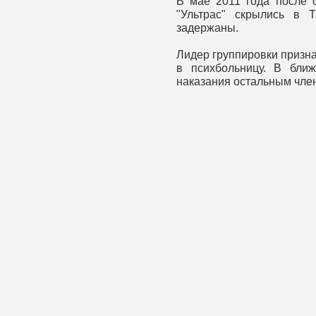
В мае 2011 года после 
"Ультрас" скрылись в 
задержаны.
Лидер группировки призн
в психбольницу. В бли
наказания остальным чле