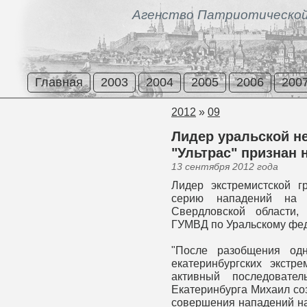
Агенство Патриотической
Главная
2003
2004
2005
2006
200
2012
»
09
Лидер уральской н
"Ультрас" признан
13 сентября 2012 года
Лидер экстремистской г
серию нападений на 
Свердловской области,
ГУМВД по Уральскому феде
"После разобщения од
екатеринбургских экстр
активный последовател
Екатеринбурга Михаил со
совершения нападений на