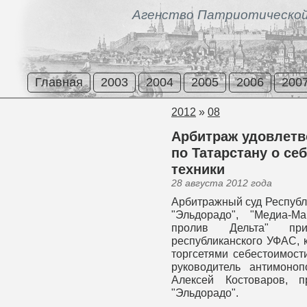
Агенство Патриотической
Главная
2003
2004
2005
2006
200
2012
»
08
Арбитраж удовлетв
по Татарстану о се
техники
28 августа 2012 года
Арбитражный суд Республи
"Эльдорадо", "Медиа-М
пролив Дельта" при
республиканского УФАС,
торгсетями себестоимос
руководитель антимоно
Алексей Костоваров, 
"Эльдорадо".