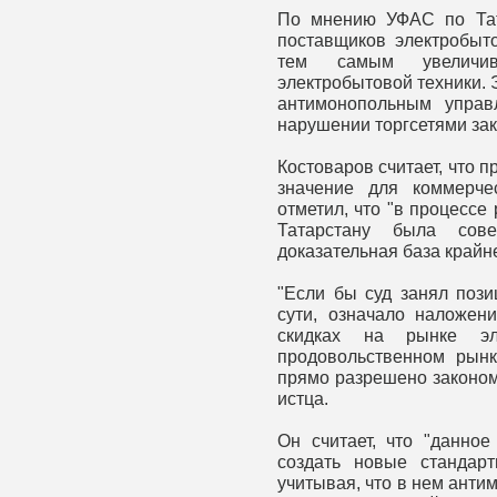
По мнению УФАС по Тата
поставщиков электробыт
тем самым увеличив
электробытовой техники.
антимонопольным управ
нарушении торгсетями зак
Костоваров считает, что 
значение для коммерче
отметил, что "в процесс
Татарстану была сов
доказательная база крайн
"Если бы суд занял пози
сути, означало наложен
скидках на рынке эл
продовольственном рынк
прямо разрешено законом 
истца.
Он считает, что "данно
создать новые стандарт
учитывая, что в нем анти