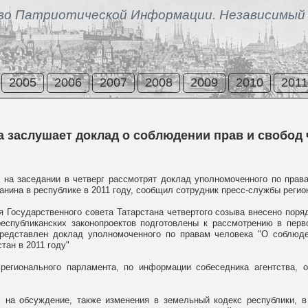
во Патриотической Информации. Независимый 
2005
2006
2007
2008
2009
2010
2011
 заслушает доклад о соблюдении прав и свобод 
а на заседании в четверг рассмотрят доклад уполномоченного по прав
анина в республике в 2011 году, сообщил сотрудник пресс-службы реги
я Государственного совета Татарстана четвертого созыва внесено поря
республиканских законопроектов подготовлены к рассмотрению в перво
представлен доклад уполномоченного по правам человека "О соблюде
тан в 2011 году"
регионального парламента, по информации собеседника агентства, 
 на обсуждение, также изменения в земельный кодекс республики, в