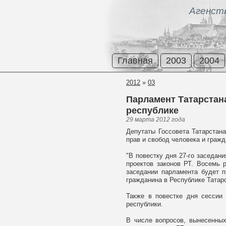
Агенст
Главная
2003
2004
2012
»
03
Парламент Татарстана
республике
29 марта 2012 года
Депутаты Госсовета Татарстан
прав и свобод человека и гражд
"В повестку дня 27-го заседани
проектов законов РТ. Восемь 
заседании парламента будет 
гражданина в Республике Татарс
Также в повестке дня сессии 
республики.
В числе вопросов, вынесенных