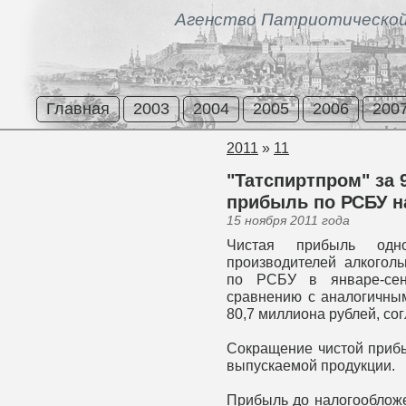
Агенство Патриотической
Главная
2003
2004
2005
2006
200
2011
»
11
"Татспиртпром" за 
прибыль по РСБУ на
15 ноября 2011 года
Чистая прибыль одн
производителей алкогол
по РСБУ в январе-сен
сравнению с аналогичным
80,7 миллиона рублей, со
Сокращение чистой приб
выпускаемой продукции.
Прибыль до налогообложе