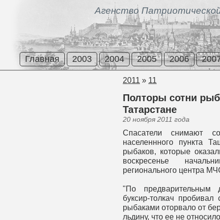
Агенство Патриотической
Главная
2003
2004
2005
2006
200
2011
»
11
Полторы сотни рыб
Татарстане
20 ноября 2011 года
Спасатели снимают 
населеннного пункта Т
рыбаков, которые оказал
воскресенье начальн
регионального центра МЧ
"По предварительным 
буксир-толкач пробивал 
рыбаками оторвало от бе
льдину, что ее не относило