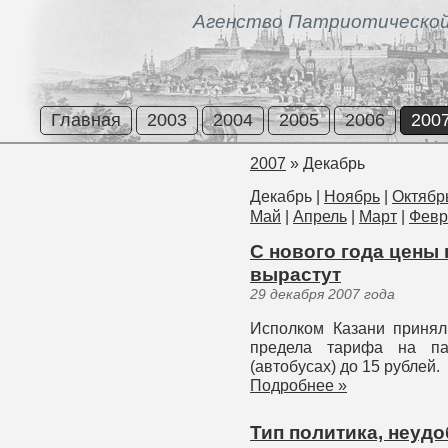
Агенство Патриотической
Главная
2003
2004
2005
2006
200
2007
»
Декабрь
Декабрь
|
Ноябрь
|
Октябр
Май
|
Апрель
|
Март
|
Февр
С нового года цены
вырастут
29 декабря 2007 года
Исполком Казани принял
предела тарифа на пас
(автобусах) до 15 рублей.
Подробнее »
Тип политика, неудо